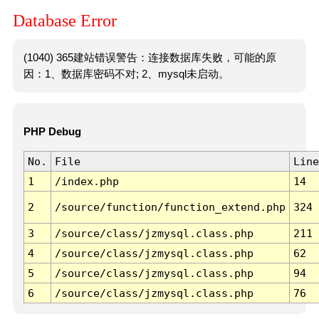
Database Error
(1040) 365建站错误警告：连接数据库失败，可能的原
因：1、数据库密码不对; 2、mysql未启动。
PHP Debug
No.
File
Line
1
/index.php
14
2
/source/function/function_extend.php
324
3
/source/class/jzmysql.class.php
211
4
/source/class/jzmysql.class.php
62
5
/source/class/jzmysql.class.php
94
6
/source/class/jzmysql.class.php
76