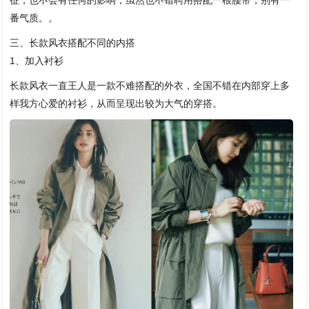
番气质。。
三、长款风衣搭配不同的内搭
1、加入衬衫
长款风衣一直王人是一款不难搭配的外衣，全国不错在内部穿上多
样我方心爱的衬衫，从而呈现出较为大气的穿搭。