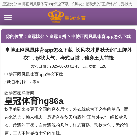
皇冠比分-申博正网凤凰体育app怎么下载_长风衣才是秋天的“王牌外衣”，形状大
气、样式百搭，谁穿王人前锋
你的位置：
皇冠比分
>
皇冠直播
> 申博正网凤凰体育app怎么下载
申博正网凤凰体育app怎么下载_长风衣才是秋天的“王牌外
_长风衣才是秋天的“王牌外衣”，形状大气、样式百搭，谁穿王人
衣”，形状大气、样式百搭，谁穿王人前锋
前锋
发布日期：2025-06-03 01:43 点击次数：126
申博正网凤凰体育app怎么下载
#秋日生计打卡季#
欧博百家乐官网
皇冠体育hg86a
秋季的到来会更正全国的穿衣思法，外衣就成为了必备的单品，而
选来选去，挑来挑去，最适合在秋天独霸的“王牌外衣”一经长款风
衣。萧洒的下摆，自带洒脱的风范，样式百搭、形状大气，无论谁
穿，王人不错显得十分的前锋。