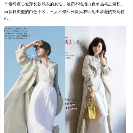
平素终点心爱穿长款风衣的女性，她们不错用白色单品与之聚积，
而多样类型的白色下装，王人不错和长款风衣匹配出清澈的视觉特
征。