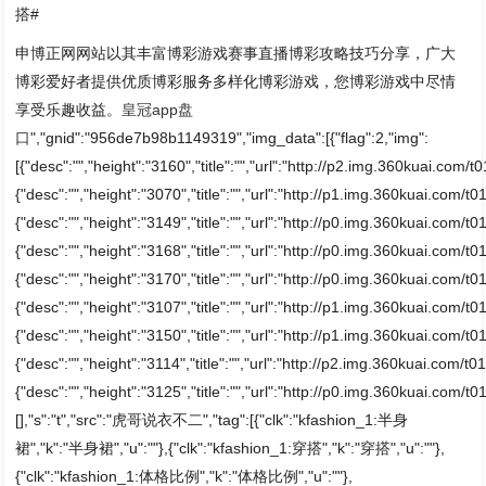
搭#
申博正网网站以其丰富博彩游戏赛事直播博彩攻略技巧分享，广大
博彩爱好者提供优质博彩服务多样化博彩游戏，您博彩游戏中尽情
享受乐趣收益。
皇冠app盘
口
","gnid":"956de7b98b1149319","img_data":[{"flag":2,"img":
[{"desc":"","height":"3160","title":"","url":"http://p2.img.360kuai.co
{"desc":"","height":"3070","title":"","url":"http://p1.img.360kuai.com/
{"desc":"","height":"3149","title":"","url":"http://p0.img.360kuai.com
{"desc":"","height":"3168","title":"","url":"http://p0.img.360kuai.com
{"desc":"","height":"3170","title":"","url":"http://p0.img.360kuai.com
{"desc":"","height":"3107","title":"","url":"http://p1.img.360kuai.com
{"desc":"","height":"3150","title":"","url":"http://p1.img.360kuai.com
{"desc":"","height":"3114","title":"","url":"http://p2.img.360kuai.com
{"desc":"","height":"3125","title":"","url":"http://p0.img.360kuai.c
[],"s":"t","src":"虎哥说衣不二","tag":[{"clk":"kfashion_1:半身
裙","k":"半身裙","u":""},{"clk":"kfashion_1:穿搭","k":"穿搭","u":""},
{"clk":"kfashion_1:体格比例","k":"体格比例","u":""},