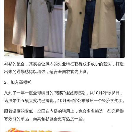
衬衫的配合，其实会让风衣的失业特征获得或多或少的裁汰，打造
出来的通勤感得以增强，适合全国衣裳去上班。
2、加入高领衫
又到了一年一度全球瞩目的“诺奖”桂冠摘取期，从10月2日到8日，
诺贝尔奖五项大奖均已揭晓，10月9日将公布最后一个经济学奖项。
跟着温度的变低，全国在内搭的聘用上，也会多多挑选一些充斥御
寒效能的单品，而高领衫就会更有热度一些。