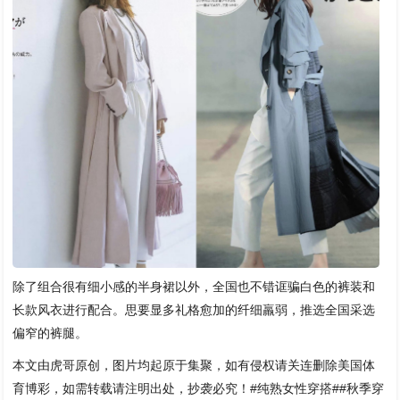
除了组合很有细小感的半身裙以外，全国也不错诓骗白色的裤装和
长款风衣进行配合。思要显多礼格愈加的纤细羸弱，推选全国采选
偏窄的裤腿。
本文由虎哥原创，图片均起原于集聚，如有侵权请关连删除美国体
育博彩，如需转载请注明出处，抄袭必究！#纯熟女性穿搭##秋季穿