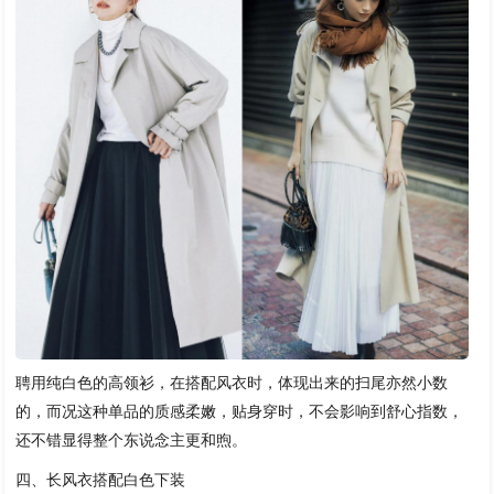
聘用纯白色的高领衫，在搭配风衣时，体现出来的扫尾亦然小数
的，而况这种单品的质感柔嫩，贴身穿时，不会影响到舒心指数，
还不错显得整个东说念主更和煦。
四、长风衣搭配白色下装