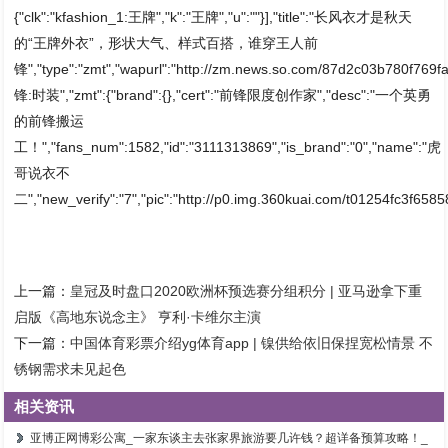
{"clk":"kfashion_1:王牌","k":"王牌","u":""}],"title":"长风衣才是秋天
的“王牌外衣”，形状大气、样式百搭，谁穿王人前
锋","type":"zmt","wapurl":"http://zm.news.so.com/87d2c03b780f769
锋:时装","zmt":{"brand":{},"cert":"前锋限度创作家","desc":"一个英勇
的前锋搬运
工！","fans_num":1582,"id":"3111313869","is_brand":"0","name":"虎
哥说衣不
二","new_verify":"7","pic":"http://p0.img.360kuai.com/t01254fc3f65858
上一篇：
皇冠及时盘口2020欧洲杯预选赛分组积分 | 亚马逊拿下重
启版《高地东说念主》 亨利·卡维尔主演
下一篇：
中国体育彩票介绍yg体育app | 镍供给依旧保捏宽松情景 不
锈钢需求未见起色
相关资讯
亚博正网博彩公寓_一家东谈主去张家界旅游要几许钱？超详备预算攻略！_