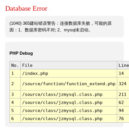
Database Error
(1040) 365建站错误警告：连接数据库失败，可能的原
因：1、数据库密码不对; 2、mysql未启动。
PHP Debug
No.
File
Line
1
/index.php
14
2
/source/function/function_extend.php
324
3
/source/class/jzmysql.class.php
211
4
/source/class/jzmysql.class.php
62
5
/source/class/jzmysql.class.php
94
6
/source/class/jzmysql.class.php
76