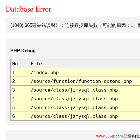
Database Error
(1040) 365建站错误警告：连接数据库失败，可能的原因：1、数
PHP Debug
No.
File
1
/index.php
2
/source/function/function_extend.php
3
/source/class/jzmysql.class.php
4
/source/class/jzmysql.class.php
5
/source/class/jzmysql.class.php
6
/source/class/jzmysql.class.php
www.365jz.com
已经将此