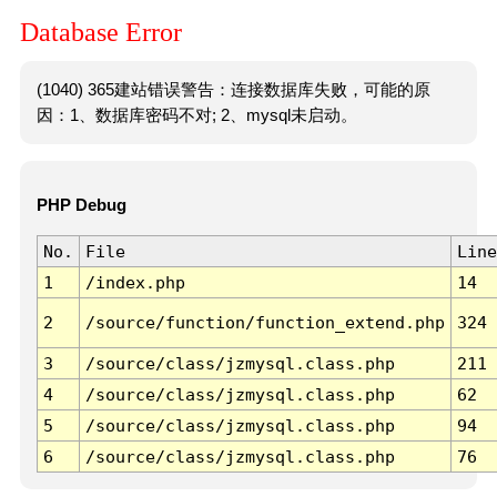
Database Error
(1040) 365建站错误警告：连接数据库失败，可能的原
因：1、数据库密码不对; 2、mysql未启动。
PHP Debug
No.
File
Line
1
/index.php
14
2
/source/function/function_extend.php
324
3
/source/class/jzmysql.class.php
211
4
/source/class/jzmysql.class.php
62
5
/source/class/jzmysql.class.php
94
6
/source/class/jzmysql.class.php
76