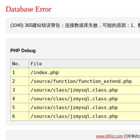
Database Error
(1040) 365建站错误警告：连接数据库失败，可能的原因：1、数
PHP Debug
No.
File
1
/index.php
2
/source/function/function_extend.php
3
/source/class/jzmysql.class.php
4
/source/class/jzmysql.class.php
5
/source/class/jzmysql.class.php
6
/source/class/jzmysql.class.php
www.365jz.com
已经将此