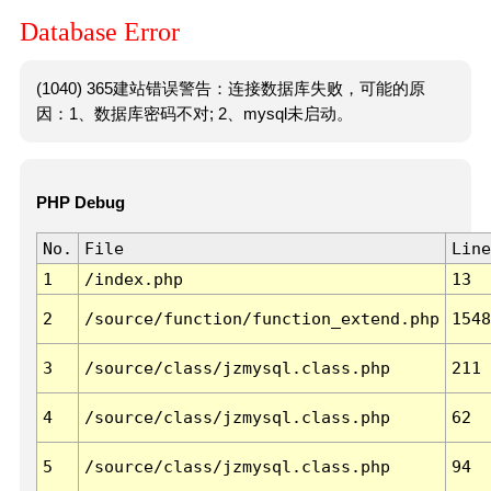
Database Error
(1040) 365建站错误警告：连接数据库失败，可能的原
因：1、数据库密码不对; 2、mysql未启动。
PHP Debug
No.
File
Line
1
/index.php
13
2
/source/function/function_extend.php
1548
3
/source/class/jzmysql.class.php
211
4
/source/class/jzmysql.class.php
62
5
/source/class/jzmysql.class.php
94