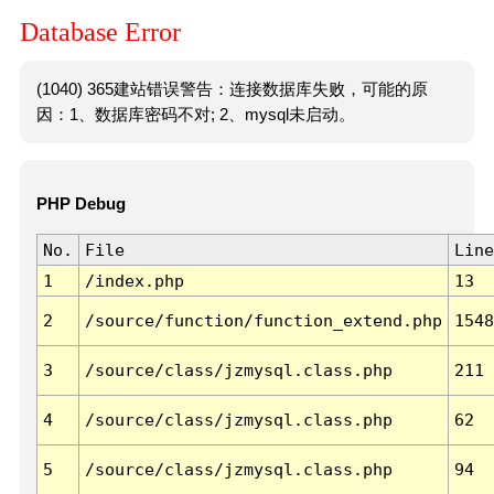
Database Error
(1040) 365建站错误警告：连接数据库失败，可能的原
因：1、数据库密码不对; 2、mysql未启动。
PHP Debug
No.
File
Line
1
/index.php
13
2
/source/function/function_extend.php
1548
3
/source/class/jzmysql.class.php
211
4
/source/class/jzmysql.class.php
62
5
/source/class/jzmysql.class.php
94