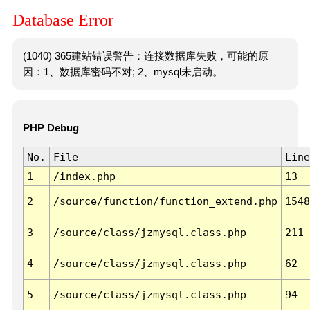
Database Error
(1040) 365建站错误警告：连接数据库失败，可能的原
因：1、数据库密码不对; 2、mysql未启动。
PHP Debug
No.
File
Line
1
/index.php
13
2
/source/function/function_extend.php
1548
3
/source/class/jzmysql.class.php
211
4
/source/class/jzmysql.class.php
62
5
/source/class/jzmysql.class.php
94