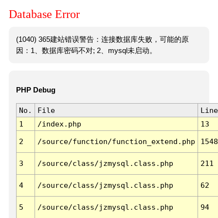
Database Error
(1040) 365建站错误警告：连接数据库失败，可能的原
因：1、数据库密码不对; 2、mysql未启动。
PHP Debug
No.
File
Line
1
/index.php
13
2
/source/function/function_extend.php
1548
3
/source/class/jzmysql.class.php
211
4
/source/class/jzmysql.class.php
62
5
/source/class/jzmysql.class.php
94