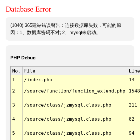
Database Error
(1040) 365建站错误警告：连接数据库失败，可能的原
因：1、数据库密码不对; 2、mysql未启动。
PHP Debug
No.
File
Line
1
/index.php
13
2
/source/function/function_extend.php
1548
3
/source/class/jzmysql.class.php
211
4
/source/class/jzmysql.class.php
62
5
/source/class/jzmysql.class.php
94