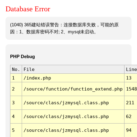
Database Error
(1040) 365建站错误警告：连接数据库失败，可能的原
因：1、数据库密码不对; 2、mysql未启动。
PHP Debug
No.
File
Line
1
/index.php
13
2
/source/function/function_extend.php
1548
3
/source/class/jzmysql.class.php
211
4
/source/class/jzmysql.class.php
62
5
/source/class/jzmysql.class.php
94