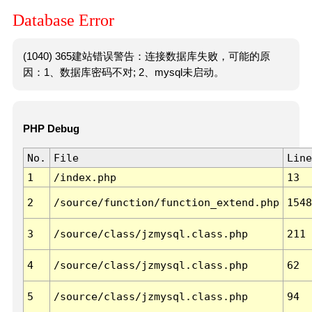
Database Error
(1040) 365建站错误警告：连接数据库失败，可能的原
因：1、数据库密码不对; 2、mysql未启动。
PHP Debug
No.
File
Line
1
/index.php
13
2
/source/function/function_extend.php
1548
3
/source/class/jzmysql.class.php
211
4
/source/class/jzmysql.class.php
62
5
/source/class/jzmysql.class.php
94