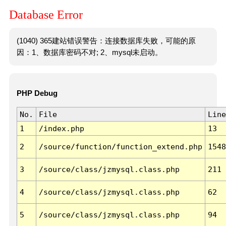
Database Error
(1040) 365建站错误警告：连接数据库失败，可能的原
因：1、数据库密码不对; 2、mysql未启动。
PHP Debug
No.
File
Line
1
/index.php
13
2
/source/function/function_extend.php
1548
3
/source/class/jzmysql.class.php
211
4
/source/class/jzmysql.class.php
62
5
/source/class/jzmysql.class.php
94